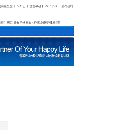
웹프로모션
ㅣ
디자인
ㅣ
웹솔루션
ㅣ
RSS
리더기
ㅣ
고객센터
엔이 만든 웹솔루션 포탈 사이트 [골뱅이] 오픈!!