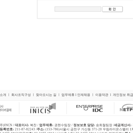
소개
ㅣ
회사조직구성
ㅣ
찾아오시는 길
ㅣ
업무제휴
l
인재채용
ㅣ
이용약관
l
개인정보 취
주)INCN /
대표이사:
복찬 /
업무제휴:
권현수팀장 /
정보보호 담당:
송희철팀장 /
세금계산서:
등록번호:
211-87-82243 /
주소:
(153-786)서울시 금천구 가산동 371-28 우림라이온스밸리 1차