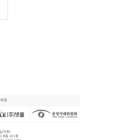
급방침
김자현/
 B동 411호