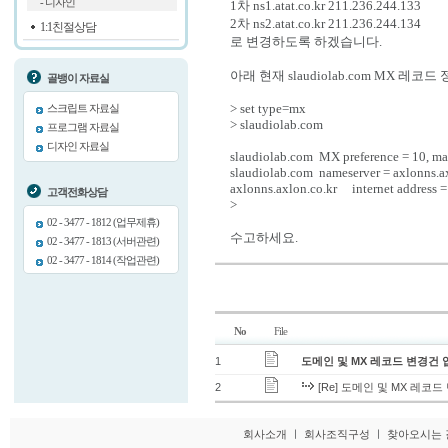
- 디자인
1차 ns1.atat.co.kr 211.236.244.133
2차 ns2.atat.co.kr 211.236.244.134
1:1친절상담
로 변경하도록 하겠습니다.
아래 현재 slaudiolab.com MX 레
골뱅이 자료실
> set type=mx
스크립트 자료실
> slaudiolab.com
프로그램 자료실
디자인 자료실
slaudiolab.com MX preference = 10, mai
slaudiolab.com nameserver = axlonns.a
axlonns.axlon.co.kr internet address 
고객전화상담
>
02 - 3477 - 1812 (업무제휴)
수고하세요.
02 - 3477 - 1813 (서버관련)
02 - 3477 - 1814 (작업관련)
No
File
1
도메인 및 MX 레코드 변경건 
2
[Re] 도메인 및 MX 레코
회사소개
ㅣ
회사조직구성
ㅣ
찾아오시는 