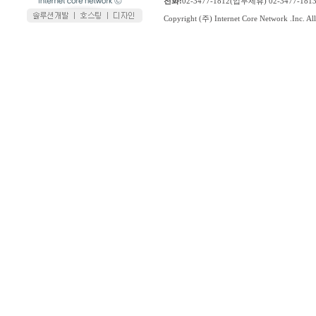
전화:
02-3477-1812(업무제휴) 02-3477-1
Copyright (주) Internet Core Network .Inc. All 