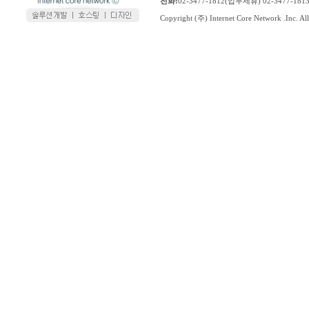
전화:
02-3477-1812(업무제휴) 02-3477-1
Copyright (주) Internet Core Network .Inc. All 