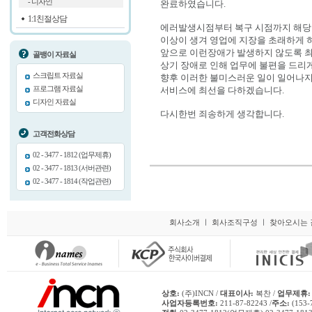
- 디자인
완료하였습니다.
1:1친절상담
에러발생시점부터 복구 시점까지 해당
이상이 생겨 영업에 지장을 초래하게 
앞으로 이런장애가 발생하지 않도록 
골뱅이 자료실
상기 장애로 인해 업무에 불편을 드리게
스크립트 자료실
향후 이러한 불미스러운 일이 일어나
프로그램 자료실
서비스에 최선을 다하겠습니다.
디자인 자료실
다시한번 죄송하게 생각합니다.
고객전화상담
02 - 3477 - 1812 (업무제휴)
02 - 3477 - 1813 (서버관련)
02 - 3477 - 1814 (작업관련)
회사소개
ㅣ
회사조직구성
ㅣ
찾아오시는 
상호:
(주)INCN /
대표이사:
복찬 /
업무제휴:
사업자등록번호:
211-87-82243 /
주소:
(153