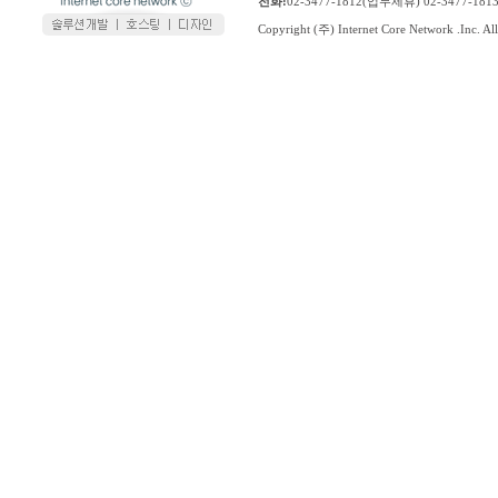
전화:
02-3477-1812(업무제휴) 02-3477-1
Copyright (주) Internet Core Network .Inc. All 