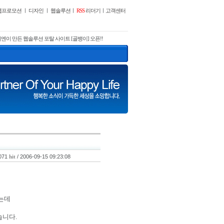
웹프로모션
ㅣ
디자인
ㅣ
웹솔루션
ㅣ
RSS
리더기
ㅣ
고객센터
엔이 만든 웹솔루션 포탈 사이트 [골뱅이] 오픈!!
071
/ 2006-09-15 09:23:08
hit
는데
습니다.