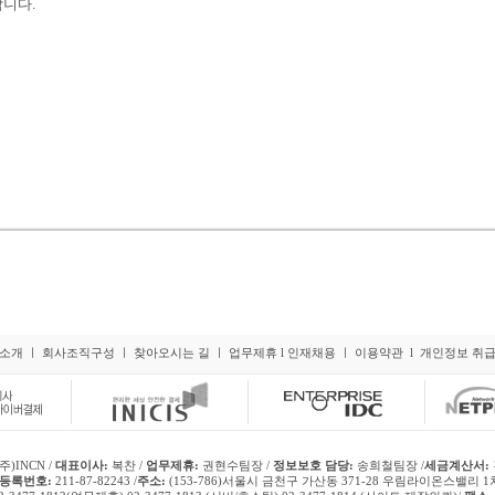
니다.
소개
ㅣ
회사조직구성
ㅣ
찾아오시는 길
ㅣ
업무제휴
l
인재채용
ㅣ
이용약관
l
개인정보 취
주)INCN /
대표이사:
복찬 /
업무제휴:
권현수팀장 /
정보보호 담당:
송희철팀장 /
세금계산서:
등록번호:
211-87-82243 /
주소:
(153-786)서울시 금천구 가산동 371-28 우림라이온스밸리 1차