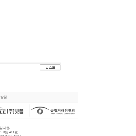
급방침
김자현/
 B동 411호