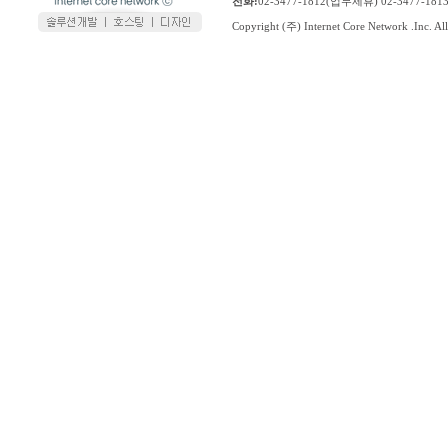
전화:
02-3477-1812(업무제휴) 02-3477-1
Copyright (주) Internet Core Network .Inc. All 