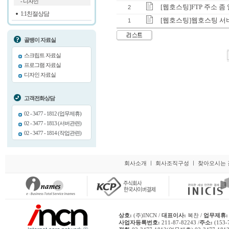
- 디자인
[웹호스팅]FTP 주소 좀
2
1:1친절상담
[웹호스팅]웹호스팅 서
1
골뱅이 자료실
스크립트 자료실
프로그램 자료실
디자인 자료실
고객전화상담
02 - 3477 - 1812 (업무제휴)
02 - 3477 - 1813 (서버관련)
02 - 3477 - 1814 (작업관련)
회사소개
ㅣ
회사조직구성
ㅣ
찾아오시는 
상호:
(주)INCN /
대표이사:
복찬 /
업무제휴:
사업자등록번호:
211-87-82243 /
주소:
(153