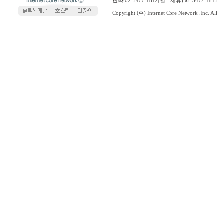
전화:
02-3477-1812(업무제휴) 02-3477-1
Copyright (주) Internet Core Network .Inc. All 